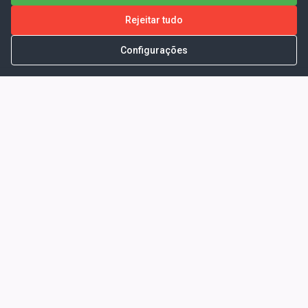
Rejeitar tudo
Configurações
Portal da Transparência -
Prefeitura Municipal de Coelho
Neto - Ma
Endereço: Pça. Getúlio Vargas, S/N -
CENTRO - COELHO NETO - MA - CEP:
65620000
Horário de Atendimento: Segunda a Sexta-
feira: 08:00 às 13:00
Telefone para contato: (98)3473-1121
E-Mail: ogm@coelhoneto.ma.gov.br