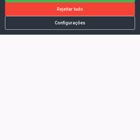
Rejeitar tudo
Configurações
Portal da Transparência -
Prefeitura Municipal de Coelho
Neto - Ma
Endereço: Pça. Getúlio Vargas, S/N -
CENTRO - COELHO NETO - MA - CEP:
65620000
Horário de Atendimento: Segunda a Sexta-
feira: 08:00 às 13:00
Telefone para contato: (98)3473-1121
E-Mail: ogm@coelhoneto.ma.gov.br