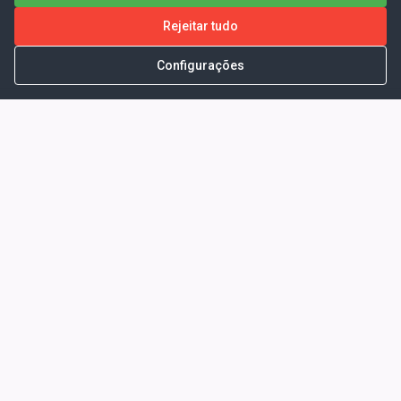
Rejeitar tudo
Configurações
Portal da Transparência -
Prefeitura Municipal de Coelho
Neto - Ma
Endereço: Pça. Getúlio Vargas, S/N -
CENTRO - COELHO NETO - MA - CEP:
65620000
Horário de Atendimento: Segunda a Sexta-
feira: 08:00 às 13:00
Telefone para contato: (98)3473-1121
E-Mail: ogm@coelhoneto.ma.gov.br