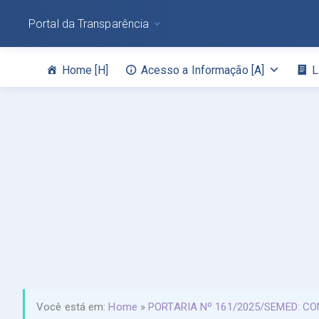
Portal da Transparência
Home [H]
Acesso a Informação [A]
L
Você está em:
Home
»
PORTARIA Nº 161/2025/SEMED: C