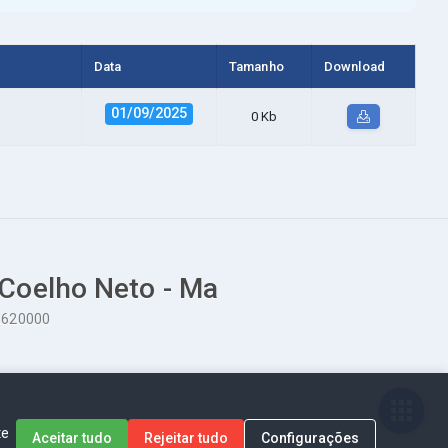
Data
Tamanho
Download
01/09/2025
0 Kb
 Coelho Neto - Ma
65620000
te
Aceitar tudo
Rejeitar tudo
Configurações