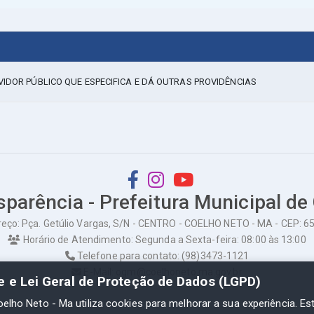
VIDOR PÚBLICO QUE ESPECIFICA E DÁ OUTRAS PROVIDÊNCIAS
sparência - Prefeitura Municipal de
eço: Pça. Getúlio Vargas, S/N - CENTRO - COELHO NETO - MA - CEP: 
Horário de Atendimento: Segunda a Sexta-feira: 08:00 às 13:00
Telefone para contato: (98)3473-1121
E-Mail: ogm@coelhoneto.ma.gov.br
de e Lei Geral de Proteção de Dados (LGPD)
oelho Neto - Ma utiliza cookies para melhorar a sua experiência. Es