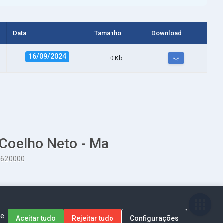
Data
Tamanho
Download
16/09/2024
0 Kb
 Coelho Neto - Ma
65620000
te
Aceitar tudo
Rejeitar tudo
Configurações