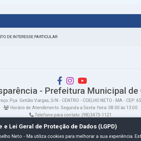
TO DE INTERESSE PARTICULAR
sparência - Prefeitura Municipal de
eço: Pça. Getúlio Vargas, S/N - CENTRO - COELHO NETO - MA - CEP: 
Horário de Atendimento: Segunda a Sexta-feira: 08:00 às 13:00
Telefone para contato: (98)3473-1121
E-Mail: ogm@coelhoneto.ma.gov.br
de e Lei Geral de Proteção de Dados (LGPD)
oelho Neto - Ma utiliza cookies para melhorar a sua experiência. Es