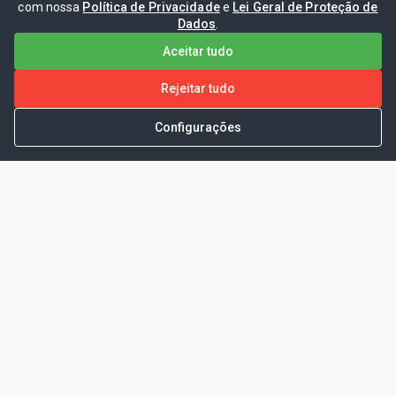
com nossa
Política de Privacidade
e
Lei Geral de Proteção de
Dados
.
Aceitar tudo
Rejeitar tudo
Configurações
Portal da Transparência -
Prefeitura Municipal de Coelho
Neto - Ma
Endereço: Pça. Getúlio Vargas, S/N -
CENTRO - COELHO NETO - MA - CEP:
65620000
Horário de Atendimento: Segunda a Sexta-
feira: 08:00 às 13:00