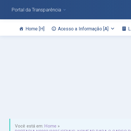
Portal da Transparência
Home [H]
Acesso a Informação [A]
L
Você está em:
Home
»