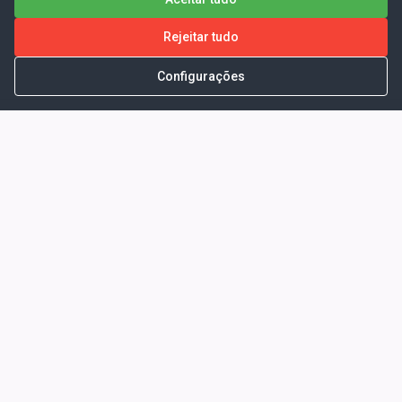
Rejeitar tudo
Configurações
Portal da Transparência -
Prefeitura Municipal de Coelho
Neto - Ma
Endereço: Pça. Getúlio Vargas, S/N -
CENTRO - COELHO NETO - MA - CEP:
65620000
Horário de Atendimento: Segunda a Sexta-
feira: 08:00 às 13:00
Telefone para contato: (98)3473-1121
E-Mail: ogm@coelhoneto.ma.gov.br