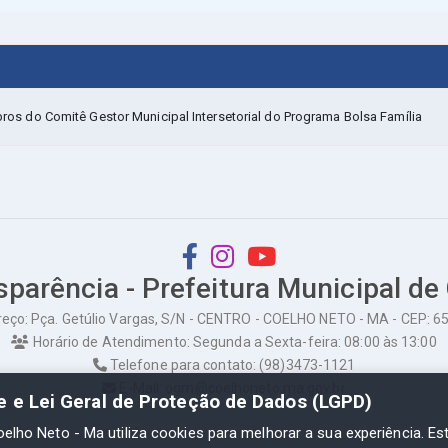
 do Comitê Gestor Municipal Intersetorial do Programa Bolsa Família
sparência - Prefeitura Municipal de
eço: Pça. Getúlio Vargas, S/N - CENTRO - COELHO NETO - MA - CEP: 
Horário de Atendimento: Segunda a Sexta-feira: 08:00 às 13:00
Telefone para contato: (98)3473-1121
E-Mail: ogm@coelhoneto.ma.gov.br
de e Lei Geral de Proteção de Dados (LGPD)
oelho Neto - Ma utiliza cookies para melhorar a sua experiência. Es