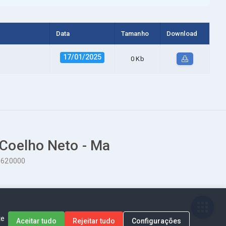
Data
Tamanho
Download
17/01/2025
0 Kb
 Coelho Neto - Ma
65620000
te
Aceitar tudo
Rejeitar tudo
Configurações