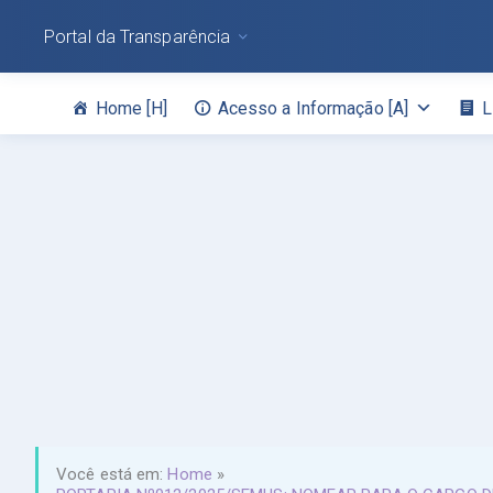
Portal da Transparência
Home [H]
Acesso a Informação [A]
L
Você está em:
Home
»