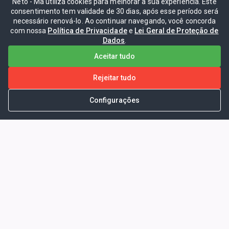
Neto - Ma utiliza cookies para melhorar a sua experiência. Este
consentimento tem validade de 30 dias, após esse período será
necessário renová-lo. Ao continuar navegando, você concorda
com nossa
Política de Privacidade
e
Lei Geral de Proteção de
Dados
.
Aceitar tudo
Rejeitar tudo
Configurações
Portal da Transparência -
Prefeitura Municipal de Coelho
Neto - Ma
Endereço: Pça. Getúlio Vargas, S/N -
CENTRO - COELHO NETO - MA - CEP:
65620000