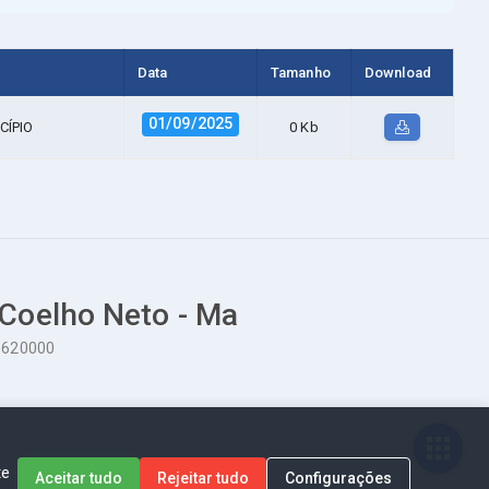
Data
Tamanho
Download
01/09/2025
CÍPIO
0 Kb
 Coelho Neto - Ma
65620000
te
Aceitar tudo
Rejeitar tudo
Configurações