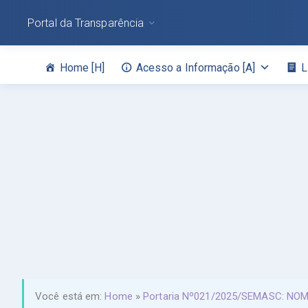
Portal da Transparência
Home [H]
Acesso a Informação [A]
L
Você está em:
Home
»
Portaria Nº021/2025/SEMASC: N