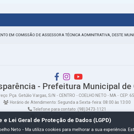
ENTO EM COMISSÃO DE ASSESSORA TÉCNICA ADMINITRATIVA, DESTE MUNI
sparência - Prefeitura Municipal de
eço: Pça. Getúlio Vargas, S/N - CENTRO - COELHO NETO - MA - CEP: 
Horário de Atendimento: Segunda a Sexta-feira: 08:00 às 13:00
Telefone para contato: (98)3473-1121
E-Mail: ogm@coelhoneto.ma.gov.br
de e Lei Geral de Proteção de Dados (LGPD)
oelho Neto - Ma utiliza cookies para melhorar a sua experiência. Es