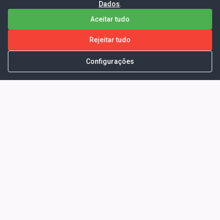
Dados
.
Aceitar tudo
Rejeitar tudo
Configurações
Portal da Transparência -
Prefeitura Municipal de Coelho
Neto - Ma
Endereço: Pça. Getúlio Vargas, S/N -
CENTRO - COELHO NETO - MA - CEP:
65620000
Horário de Atendimento: Segunda a Sexta-
feira: 08:00 às 13:00