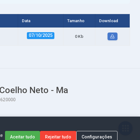
Data
Tamanho
Download
07/10/2025
0 Kb
 Coelho Neto - Ma
65620000
te
Aceitar tudo
Rejeitar tudo
Configurações