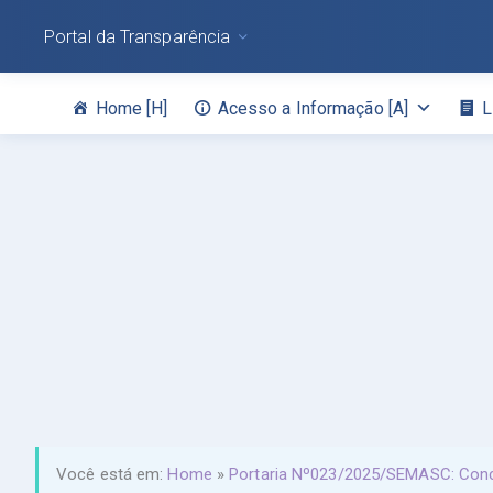
Portal da Transparência
Home [H]
Acesso a Informação [A]
L
Você está em:
Home
»
Portaria Nº023/2025/SEMASC: Conced