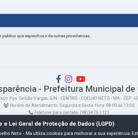
publico que especifica e da outras providencias.
sparência - Prefeitura Municipal de
eço: Pça. Getúlio Vargas, S/N - CENTRO - COELHO NETO - MA - CEP: 
Horário de Atendimento: Segunda a Sexta-feira: 08:00 às 13:00
Telefone para contato: (98)3473-1121
E-Mail: ogm@coelhoneto.ma.gov.br
de e Lei Geral de Proteção de Dados (LGPD)
oelho Neto - Ma utiliza cookies para melhorar a sua experiência. Es