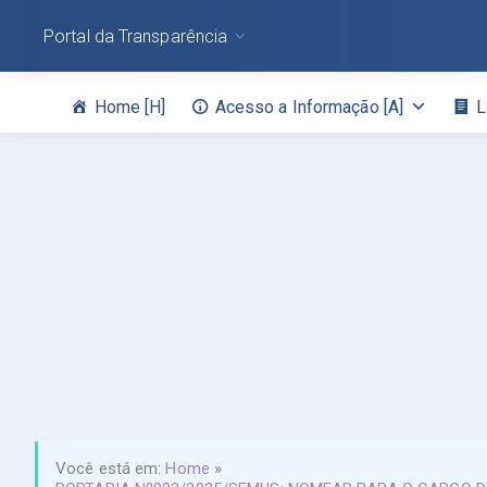
Portal da Transparência
Home [H]
Acesso a Informação [A]
L
Você está em:
Home
»