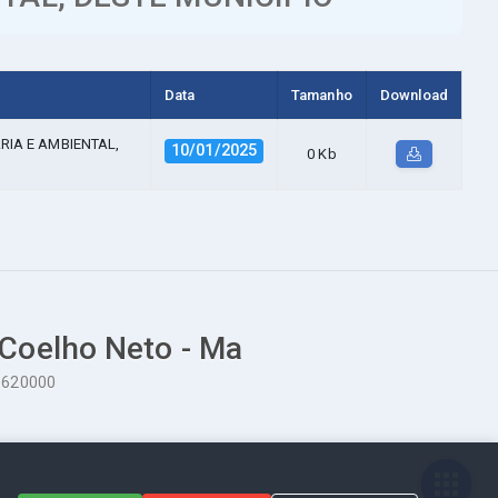
Data
Tamanho
Download
RIA E AMBIENTAL,
10/01/2025
0 Kb
 Coelho Neto - Ma
65620000