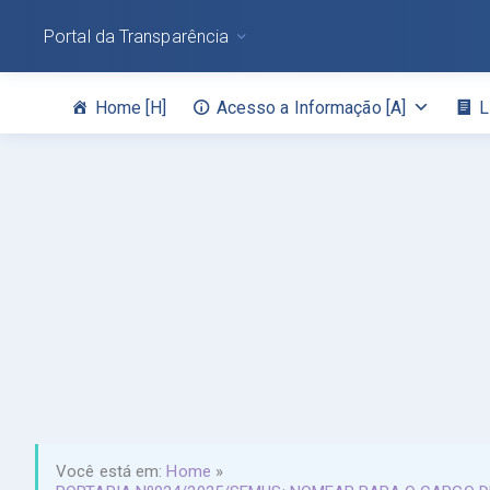
Portal da Transparência
Home [H]
Acesso a Informação [A]
L
Você está em:
Home
»