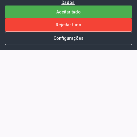
Dados
.
Aceitar tudo
Rejeitar tudo
Configurações
Portal da Transparência -
Prefeitura Municipal de Coelho
Neto - Ma
Endereço: Pça. Getúlio Vargas, S/N -
CENTRO - COELHO NETO - MA - CEP:
65620000
Horário de Atendimento: Segunda a Sexta-
feira: 08:00 às 13:00