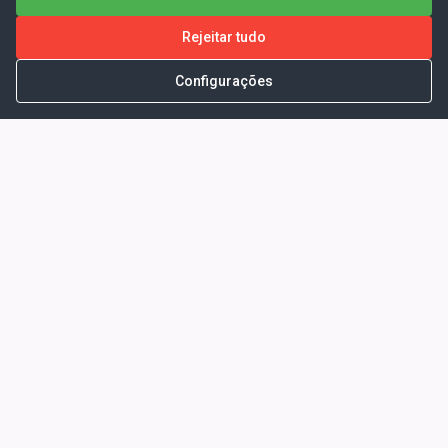
Rejeitar tudo
Configurações
Portal da Transparência -
Prefeitura Municipal de Coelho
Neto - Ma
Endereço: Pça. Getúlio Vargas, S/N -
CENTRO - COELHO NETO - MA - CEP:
65620000
Horário de Atendimento: Segunda a Sexta-
feira: 08:00 às 13:00
Telefone para contato: (98)3473-1121
E-Mail: ogm@coelhoneto.ma.gov.br