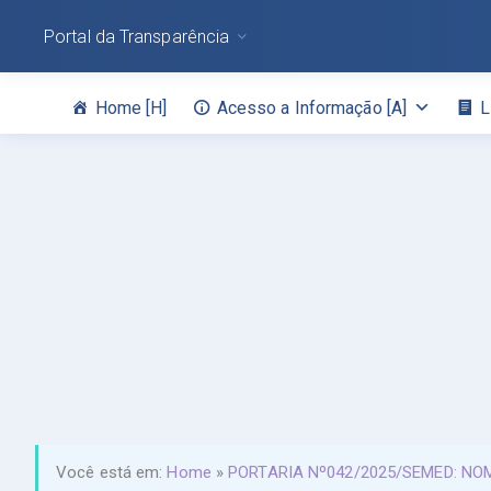
Portal da Transparência
Home [H]
Acesso a Informação [A]
L
Você está em:
Home
»
PORTARIA Nº042/2025/SEMED: NO