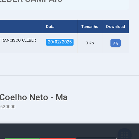
Data
Tamanho
Download
FRANCISCO CLÉBER
20/02/2025
0 Kb
 Coelho Neto - Ma
65620000