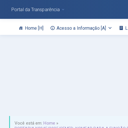
Portal da Transparência
Home [H]
Acesso a Informação [A]
L
Você está em:
Home
»