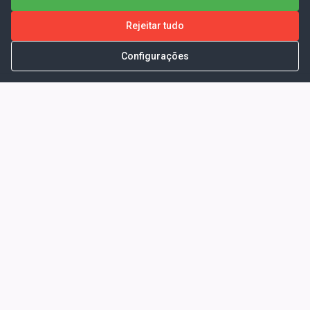
Rejeitar tudo
Configurações
Portal da Transparência -
Prefeitura Municipal de Coelho
Neto - Ma
Endereço: Pça. Getúlio Vargas, S/N -
CENTRO - COELHO NETO - MA - CEP:
65620000
Horário de Atendimento: Segunda a Sexta-
feira: 08:00 às 13:00
Telefone para contato: (98)3473-1121
E-Mail: ogm@coelhoneto.ma.gov.br