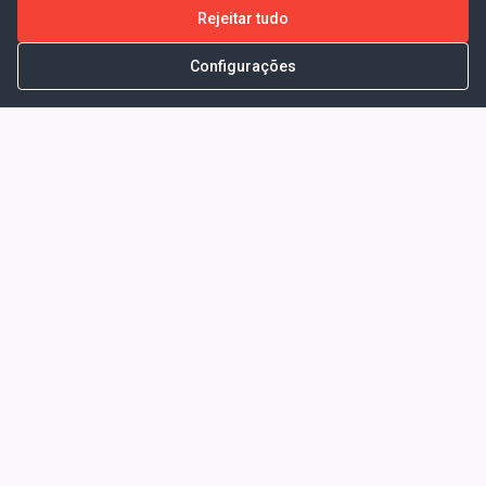
Rejeitar tudo
Configurações
Portal da Transparência -
Prefeitura Municipal de Coelho
Neto - Ma
Endereço: Pça. Getúlio Vargas, S/N -
CENTRO - COELHO NETO - MA - CEP:
65620000
Horário de Atendimento: Segunda a Sexta-
feira: 08:00 às 13:00
Telefone para contato: (98)3473-1121
E-Mail: ogm@coelhoneto.ma.gov.br