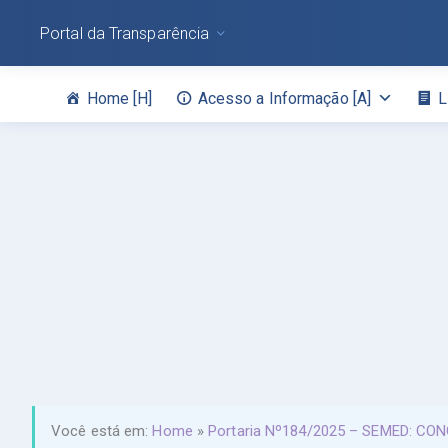
Portal da Transparência
Home [H]
Acesso a Informação [A]
L
Você está em:
Home
»
Portaria Nº184/2025 – SEMED: C