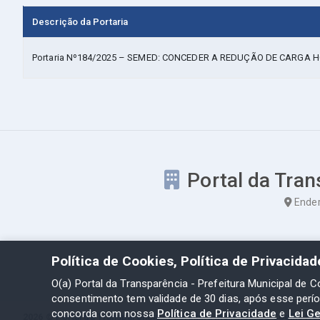
Descrição da Portaria
Portaria Nº184/2025 – SEMED: CONCEDER A REDUÇÃO DE CARGA H
Portal da Tran
Ender
Política de Cookies, Política de Privacida
O(a) Portal da Transparência - Prefeitura Municipal de C
consentimento tem validade de 30 dias, após esse perí
concorda com nossa
Política de Privacidade
e
Lei G
2026 ©
Portal da Transparência - Prefeitura Municipal de Coelho Ne