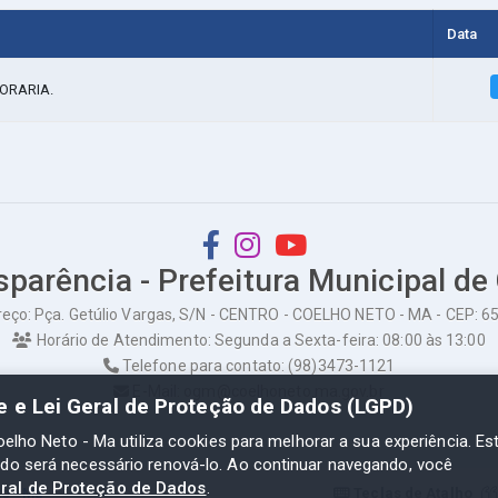
Data
ORARIA.
sparência - Prefeitura Municipal de
eço: Pça. Getúlio Vargas, S/N - CENTRO - COELHO NETO - MA - CEP: 
Horário de Atendimento: Segunda a Sexta-feira: 08:00 às 13:00
Telefone para contato: (98)3473-1121
E-Mail: ogm@coelhoneto.ma.gov.br
de e Lei Geral de Proteção de Dados (LGPD)
oelho Neto - Ma utiliza cookies para melhorar a sua experiência. Es
odo será necessário renová-lo. Ao continuar navegando, você
eral de Proteção de Dados
.
to - Ma
Teclas de Atalho