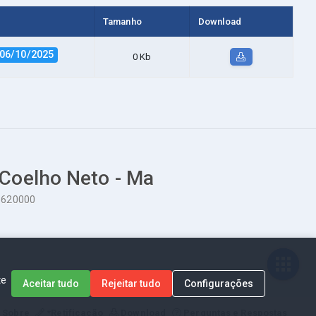
Tamanho
Download
06/10/2025
0 Kb
 Coelho Neto - Ma
65620000
te
Aceitar tudo
Rejeitar tudo
Configurações
Sobre
*Retificação
Download
Perguntas e Respostas