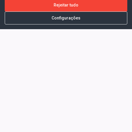
Rejeitar tudo
Configurações
Portal da Transparência -
Prefeitura Municipal de Coelho
Neto - Ma
Endereço: Pça. Getúlio Vargas, S/N -
CENTRO - COELHO NETO - MA - CEP:
65620000
Horário de Atendimento: Segunda a Sexta-
feira: 08:00 às 13:00
Telefone para contato: (98)3473-1121
E-Mail: ogm@coelhoneto.ma.gov.br