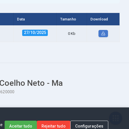
Data
Tamanho
Download
27/10/2025
0 Kb
 Coelho Neto - Ma
65620000
te
Aceitar tudo
Rejeitar tudo
Configurações