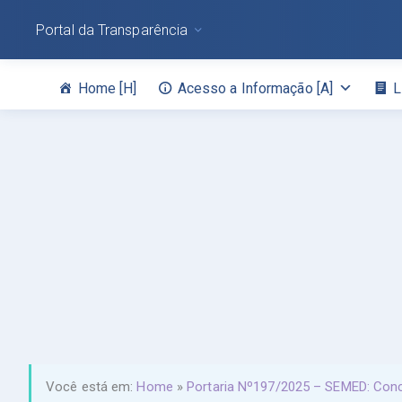
Portal da Transparência
Home [H]
Acesso a Informação [A]
L
Você está em:
Home
»
Portaria Nº197/2025 – SEMED: Conce