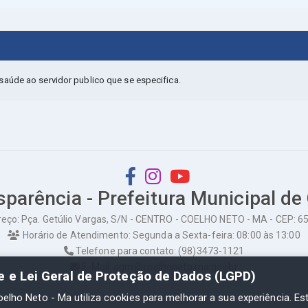
aúde ao servidor publico que se especifica.
sparência - Prefeitura Municipal de
eço: Pça. Getúlio Vargas, S/N - CENTRO - COELHO NETO - MA - CEP: 
Horário de Atendimento: Segunda a Sexta-feira: 08:00 às 13:00
Telefone para contato: (98)3473-1121
E-Mail: ogm@coelhoneto.ma.gov.br
de e Lei Geral de Proteção de Dados (LGPD)
oelho Neto - Ma utiliza cookies para melhorar a sua experiência. Es