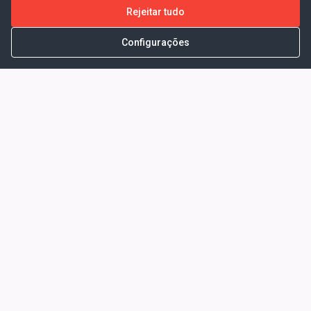
Rejeitar tudo
Configurações
Portal da Transparência -
Prefeitura Municipal de Coelho
Neto - Ma
Endereço: Pça. Getúlio Vargas, S/N -
CENTRO - COELHO NETO - MA - CEP:
65620000
Horário de Atendimento: Segunda a Sexta-
feira: 08:00 às 13:00
Telefone para contato: (98)3473-1121
E-Mail: ogm@coelhoneto.ma.gov.br