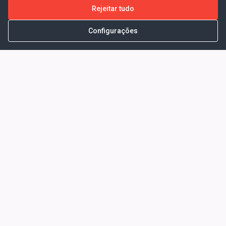
Rejeitar tudo
Configurações
Portal da Transparência -
Prefeitura Municipal de Coelho
Neto - Ma
Endereço: Pça. Getúlio Vargas, S/N -
CENTRO - COELHO NETO - MA - CEP:
65620000
Horário de Atendimento: Segunda a Sexta-
feira: 08:00 às 13:00
Telefone para contato: (98)3473-1121
E-Mail: ogm@coelhoneto.ma.gov.br