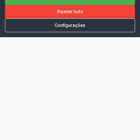
Rejeitar tudo
Configurações
Portal da Transparência -
Prefeitura Municipal de Coelho
Neto - Ma
Endereço: Pça. Getúlio Vargas, S/N -
CENTRO - COELHO NETO - MA - CEP:
65620000
Horário de Atendimento: Segunda a Sexta-
feira: 08:00 às 13:00
Telefone para contato: (98)3473-1121
E-Mail: ogm@coelhoneto.ma.gov.br