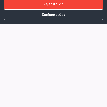
Rejeitar tudo
Configurações
Portal da Transparência -
Prefeitura Municipal de Coelho
Neto - Ma
Endereço: Pça. Getúlio Vargas, S/N -
CENTRO - COELHO NETO - MA - CEP:
65620000
Horário de Atendimento: Segunda a Sexta-
feira: 08:00 às 13:00
Telefone para contato: (98)3473-1121
E-Mail: ogm@coelhoneto.ma.gov.br