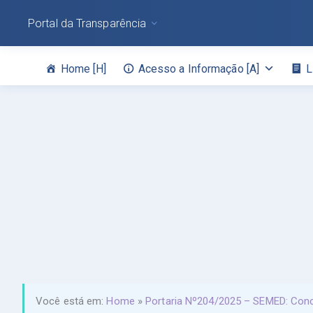
Portal da Transparência
Home [H]
Acesso a Informação [A]
L
Você está em:
Home
»
Portaria Nº204/2025 – SEMED: Conce