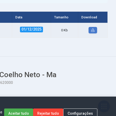
Data
Tamanho
Download
01/12/2025
0 Kb
 Coelho Neto - Ma
65620000
te
Aceitar tudo
Rejeitar tudo
Configurações