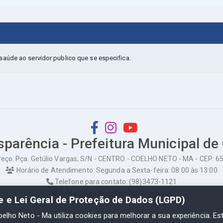
aúde ao servidor publico que se especifica.
sparência - Prefeitura Municipal de
eço: Pça. Getúlio Vargas, S/N - CENTRO - COELHO NETO - MA - CEP: 
Horário de Atendimento: Segunda a Sexta-feira: 08:00 às 13:00
Telefone para contato: (98)3473-1121
E-Mail: ogm@coelhoneto.ma.gov.br
de e Lei Geral de Proteção de Dados (LGPD)
oelho Neto - Ma utiliza cookies para melhorar a sua experiência. Es