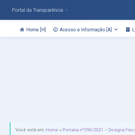
Portal da Transparência
Home [H]
Acesso a Informação [A]
L
Você está em:
Home
»
Portaria nº290/2021 – Designa Fisc