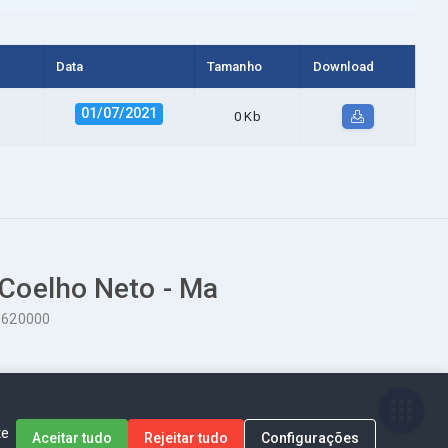
Data
Tamanho
Download
01/07/2021
0 Kb
 Coelho Neto - Ma
65620000
te
Aceitar tudo
Rejeitar tudo
Configurações