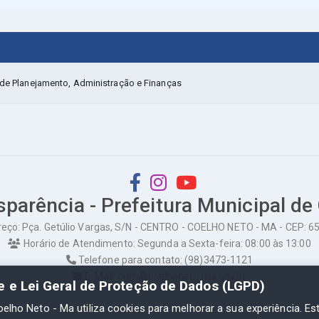
a de Planejamento, Administração e Finanças
sparência - Prefeitura Municipal de
eço: Pça. Getúlio Vargas, S/N - CENTRO - COELHO NETO - MA - CEP: 
Horário de Atendimento: Segunda a Sexta-feira: 08:00 às 13:00
Telefone para contato: (98)3473-1121
E-Mail: ogm@coelhoneto.ma.gov.br
de e Lei Geral de Proteção de Dados (LGPD)
oelho Neto - Ma utiliza cookies para melhorar a sua experiência. Es