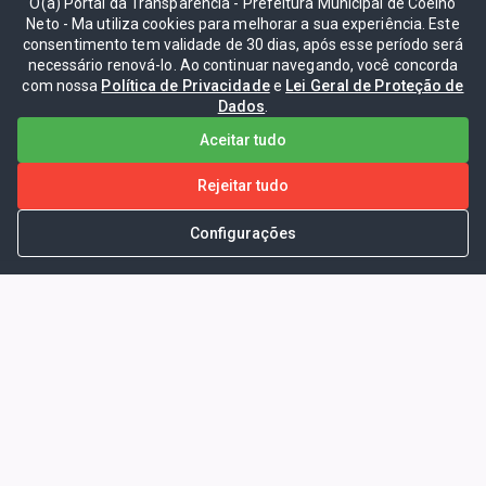
O(a) Portal da Transparência - Prefeitura Municipal de Coelho
Neto - Ma utiliza cookies para melhorar a sua experiência. Este
consentimento tem validade de 30 dias, após esse período será
necessário renová-lo. Ao continuar navegando, você concorda
com nossa
Política de Privacidade
e
Lei Geral de Proteção de
Dados
.
Aceitar tudo
Rejeitar tudo
Configurações
Portal da Transparência -
Prefeitura Municipal de Coelho
Neto - Ma
Endereço: Pça. Getúlio Vargas, S/N -
CENTRO - COELHO NETO - MA - CEP: