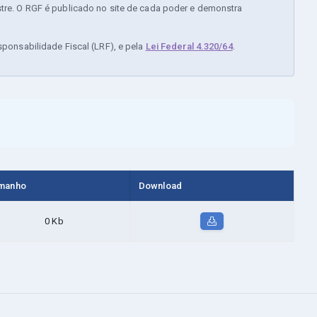
stre. O RGF é publicado no site de cada poder e demonstra
sponsabilidade Fiscal (LRF), e pela
Lei Federal 4.320/64
.
manho
Download
0 Kb