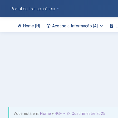
Portal da Transparência
Home [H]
Acesso a Informação [A]
L
Você está em:
Home
»
RGF – 3º Quadrimestre 2025