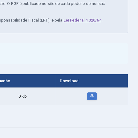
stre. O RGF é publicado no site de cada poder e demonstra
sponsabilidade Fiscal (LRF), e pela
Lei Federal 4.320/64
.
manho
Download
0 Kb