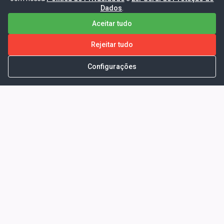
Dados
.
Aceitar tudo
Rejeitar tudo
Configurações
Portal da Transparência -
Prefeitura Municipal de Coelho
Neto - Ma
Endereço: Pça. Getúlio Vargas, S/N -
CENTRO - COELHO NETO - MA - CEP:
65620000
Horário de Atendimento: Segunda a Sexta-
feira: 08:00 às 13:00