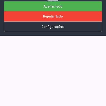
Aceitar tudo
Rejeitar tudo
Configurações
Portal da Transparência -
Prefeitura Municipal de Coelho
Neto - Ma
Endereço: Pça. Getúlio Vargas, S/N -
CENTRO - COELHO NETO - MA - CEP:
65620000
Horário de Atendimento: Segunda a Sexta-
feira: 08:00 às 13:00
Telefone para contato: (98)3473-1121