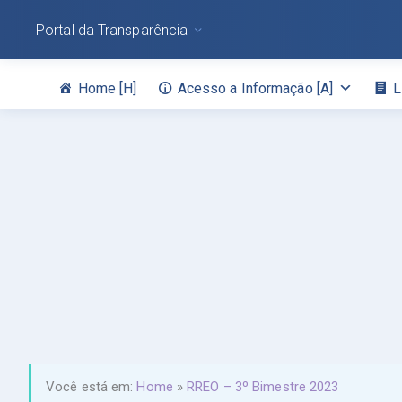
Portal da Transparência
Home [H]
Acesso a Informação [A]
L
Você está em:
Home
»
RREO – 3º Bimestre 2023