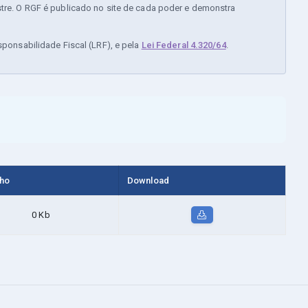
stre. O RGF é publicado no site de cada poder e demonstra
sponsabilidade Fiscal (LRF), e pela
Lei Federal 4.320/64
.
ho
Download
0 Kb