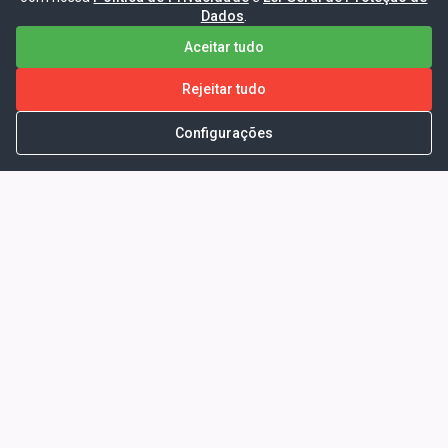
Dados
.
Aceitar tudo
Rejeitar tudo
Configurações
Portal da Transparência -
Prefeitura Municipal de Coelho
Neto - Ma
Endereço: Pça. Getúlio Vargas, S/N -
CENTRO - COELHO NETO - MA - CEP:
65620000
Horário de Atendimento: Segunda a Sexta-
feira: 08:00 às 13:00