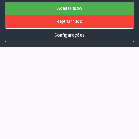
Aceitar tudo
Rejeitar tudo
Configurações
Portal da Transparência -
Prefeitura Municipal de Coelho
Neto - Ma
Endereço: Pça. Getúlio Vargas, S/N -
CENTRO - COELHO NETO - MA - CEP:
65620000
Horário de Atendimento: Segunda a Sexta-
feira: 08:00 às 13:00
Telefone para contato: (98)3473-1121