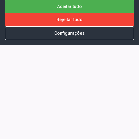
Aceitar tudo
Rejeitar tudo
Configurações
Portal da Transparência -
Prefeitura Municipal de Coelho
Neto - Ma
Endereço: Pça. Getúlio Vargas, S/N -
CENTRO - COELHO NETO - MA - CEP:
65620000
Horário de Atendimento: Segunda a Sexta-
feira: 08:00 às 13:00
Telefone para contato: (98)3473-1121