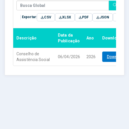
Exportar:
CSV
XLSX
PDF
JSON
TXT
Data da
Descrição
Ano
Download
Publicação
Conselho de
06/04/2026
2026
Download
Assistência Social