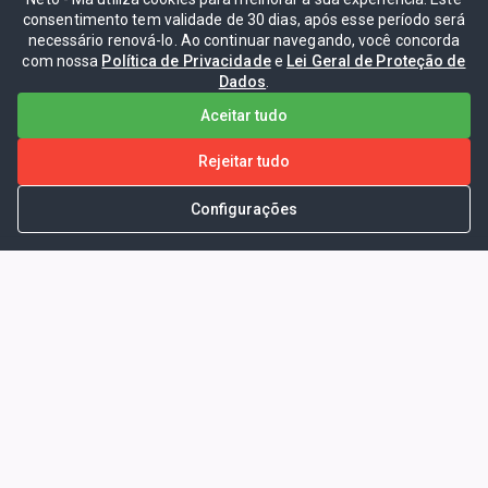
consentimento tem validade de 30 dias, após esse período será
necessário renová-lo. Ao continuar navegando, você concorda
com nossa
Política de Privacidade
e
Lei Geral de Proteção de
Dados
.
Aceitar tudo
Rejeitar tudo
Configurações
Portal da Transparência -
Prefeitura Municipal de Coelho
Neto - Ma
Endereço: Pça. Getúlio Vargas, S/N -
CENTRO - COELHO NETO - MA - CEP:
65620000