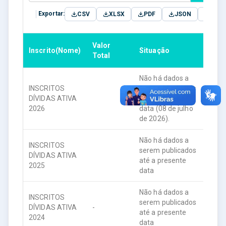
Exportar:
CSV
XLSX
PDF
JSON
TXT
Valor
Inscrito(Nome)
Situação
Ano
Total
Não há dados a
INSCRITOS
serem publicados
DÍVIDAS ATIVA
até a presente
202
2026
data (08 de julho
de 2026).
Não há dados a
INSCRITOS
serem publicados
DÍVIDAS ATIVA
202
até a presente
2025
data
Não há dados a
INSCRITOS
serem publicados
DÍVIDAS ATIVA
-
202
até a presente
2024
data