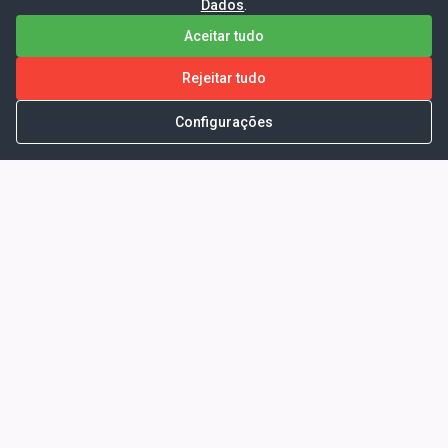
Dados
.
Aceitar tudo
Rejeitar tudo
Configurações
Portal da Transparência -
Prefeitura Municipal de Coelho
Neto - Ma
Endereço: Pça. Getúlio Vargas, S/N -
CENTRO - COELHO NETO - MA - CEP:
65620000
Horário de Atendimento: Segunda a Sexta-
feira: 08:00 às 13:00