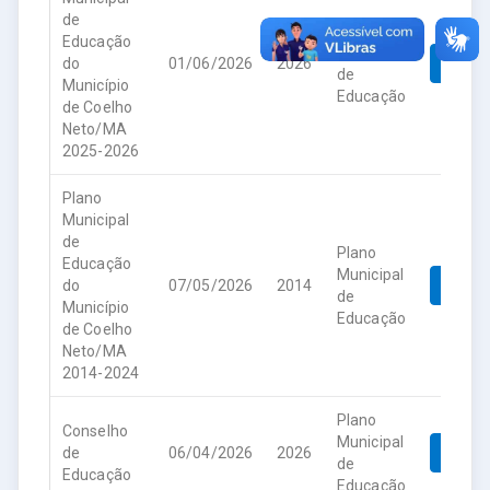
de
Plano
Educação
Municipal
do
01/06/2026
2026
Down
de
Município
Educação
de Coelho
Neto/MA
2025-2026
Plano
Municipal
de
Plano
Educação
Municipal
do
07/05/2026
2014
Down
de
Município
Educação
de Coelho
Neto/MA
2014-2024
Plano
Conselho
Municipal
de
06/04/2026
2026
Down
de
Educação
Educação