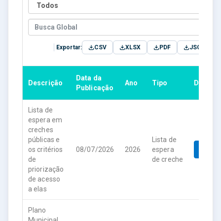
Exportar:
CSV
XLSX
PDF
JSON
Data da
Descrição
Ano
Tipo
Downlo
Publicação
Lista de
espera em
creches
públicas e
Lista de
os critérios
08/07/2026
2026
espera
Down
de
de creche
priorização
de acesso
a elas
Plano
Municipal