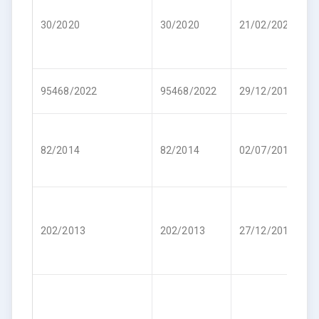
R
30/2020
30/2020
21/02/2020
1
R
95468/2022
95468/2022
29/12/2017
4
R
82/2014
82/2014
02/07/2014
8
R
202/2013
202/2013
27/12/2013
5
R