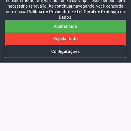
consentimento tem validade de 30 dias, após esse período será
necessário renová-lo. Ao continuar navegando, você concorda
com nossa
Política de Privacidade
e
Lei Geral de Proteção de
Dados
.
Aceitar tudo
Rejeitar tudo
Configurações
Portal da Transparência -
Prefeitura Municipal de Coelho
Neto - Ma
Endereço: Pça. Getúlio Vargas, S/N -
CENTRO - COELHO NETO - MA - CEP:
65620000