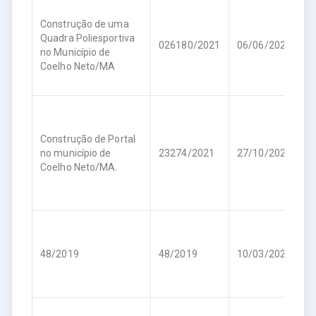
Construção de uma
Quadra Poliesportiva
R
026180/2021
06/06/2022
no Município de
4
Coelho Neto/MA
Construção de Portal
R
no município de
23274/2021
27/10/2021
4
Coelho Neto/MA.
R
48/2019
48/2019
10/03/2020
8