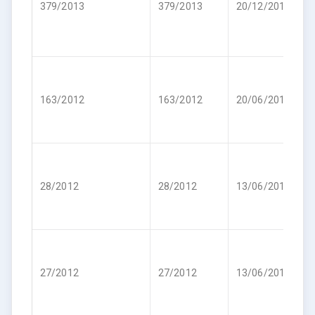
379/2013
379/2013
20/12/2013
6
R
163/2012
163/2012
20/06/2012
1
R
28/2012
28/2012
13/06/2012
1
R
27/2012
27/2012
13/06/2012
1