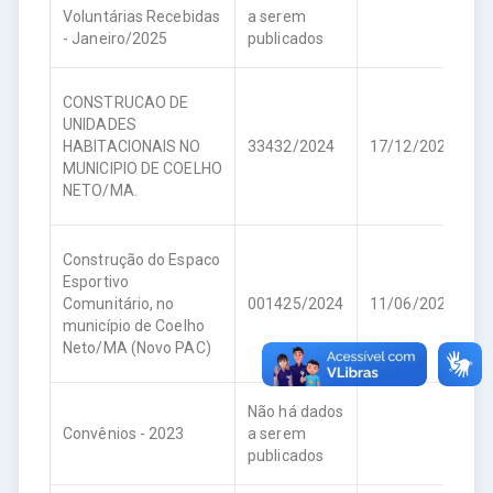
Voluntárias Recebidas
a serem
- Janeiro/2025
publicados
CONSTRUCAO DE
UNIDADES
HABITACIONAIS NO
33432/2024
17/12/2024
6
MUNICIPIO DE COELHO
NETO/MA.
Construção do Espaco
Esportivo
R
Comunitário, no
001425/2024
11/06/2024
1
município de Coelho
Neto/MA (Novo PAC)
Não há dados
Convênios - 2023
a serem
publicados