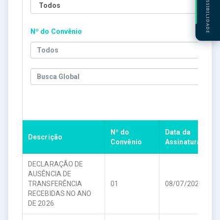
ACESSIBILIDADE
Todos
Nº do Convênio
Todos
Search
Nº do
Data da
V
Descrição
Convênio
Assinatura
C
DECLARAÇÃO DE
AUSÊNCIA DE
TRANSFERÊNCIA
01
08/07/2026
R
RECEBIDAS NO ANO
DE 2026