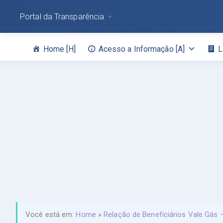
Portal da Transparência
Home [H]
Acesso a Informação [A]
L
Você está em:
Home
»
Relação de Beneficiários Vale Gás 