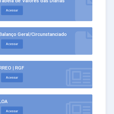
Tabela de Valores das Diárias
Acessar
Balanço Geral/Circunstanciado
Acessar
RREO | RGF
Acessar
LOA
Acessar