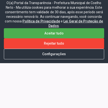
O(a) Portal da Transparência - Prefeitura Municipal de Coelho
Neto - Ma utiliza cookies para melhorar a sua experiência. Este
consentimento tem validade de 30 dias, após esse período será
necessário renová-lo. Ao continuar navegando, você concorda
com nossa
Política de Privacidade
e
Lei Geral de Proteção de
Dados
.
Aceitar tudo
Rejeitar tudo
Configurações
Portal da Transparência -
Prefeitura Municipal de Coelho
Neto - Ma
Endereço: Pça. Getúlio Vargas, S/N -
CENTRO - COELHO NETO - MA - CEP: