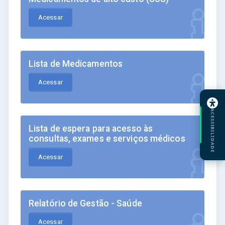
Acessar
Lista de Medicamentos
Acessar
ACESSIBILIDADE
Lista de espera para acesso às
consultas, exames e serviços médicos
Acessar
Relatório de Gestão - Saúde
Acessar