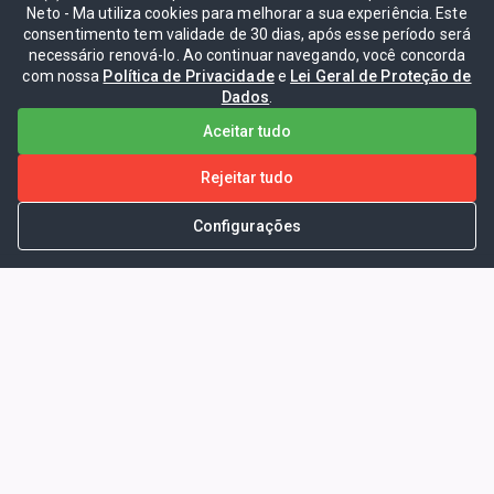
Neto - Ma utiliza cookies para melhorar a sua experiência. Este
consentimento tem validade de 30 dias, após esse período será
necessário renová-lo. Ao continuar navegando, você concorda
com nossa
Política de Privacidade
e
Lei Geral de Proteção de
Dados
.
Aceitar tudo
Rejeitar tudo
Configurações
Portal da Transparência -
Prefeitura Municipal de Coelho
Neto - Ma
Endereço: Pça. Getúlio Vargas, S/N -
CENTRO - COELHO NETO - MA - CEP: