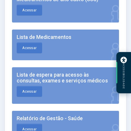
Acessar
Lista de Medicamentos
Acessar
ACESSIBILIDADE
Lista de espera para acesso às
consultas, exames e serviços médicos
Acessar
Relatório de Gestão - Saúde
Acessar