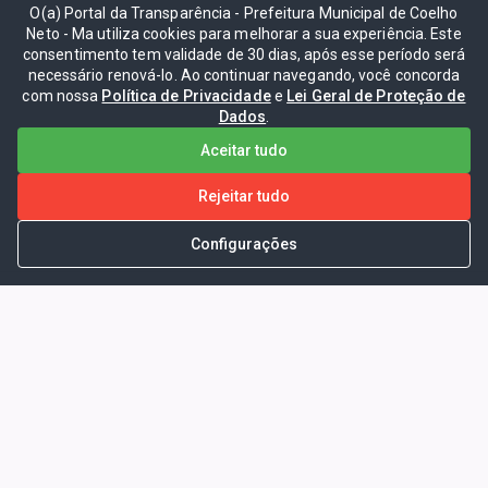
O(a) Portal da Transparência - Prefeitura Municipal de Coelho
Neto - Ma utiliza cookies para melhorar a sua experiência. Este
consentimento tem validade de 30 dias, após esse período será
necessário renová-lo. Ao continuar navegando, você concorda
com nossa
Política de Privacidade
e
Lei Geral de Proteção de
Dados
.
Aceitar tudo
Rejeitar tudo
Configurações
Portal da Transparência -
Prefeitura Municipal de Coelho
Neto - Ma
Endereço: Pça. Getúlio Vargas, S/N -
CENTRO - COELHO NETO - MA - CEP: